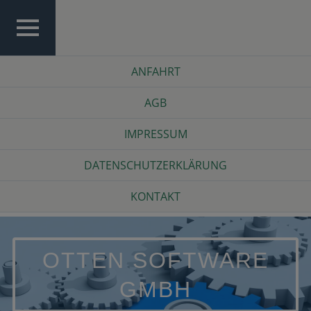
Skip
to
content
TOP
Top
ANFAHRT
MENU
Menu
AGB
IMPRESSUM
DATENSCHUTZERKLÄRUNG
KONTAKT
OTTEN SOFTWARE
GMBH