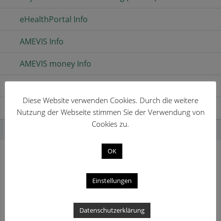
eHealthPortal Info
AMEVIS Info
AMEVIS money Info
AMEVIS Demo
Diese Website verwenden Cookies. Durch die weitere
TICKET
Nutzung der Webseite stimmen Sie der Verwendung von
Cookies zu.
HOME
DOWNLOAD
BREADCRUMBS
OK
DOWNLOAD
Einstellungen
Hier können Sie aktuelle Informationen zu unseren
Datenschutzerklärung
Produkten und Demo-Versionen herunterladen.