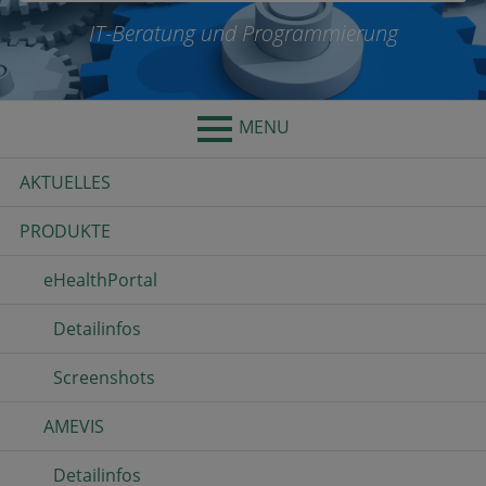
IT-Beratung und Programmierung
MENU
Primary
AKTUELLES
Menu
PRODUKTE
eHealthPortal
Detailinfos
Screenshots
AMEVIS
Detailinfos