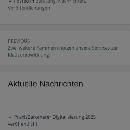
Posted in
Beratung
,
Nachrichten
,
Veröffentlichungen
Beitragsnavigation
PREVIOUS
Previous:
Zwei weitere Kammern nutzen unsere Services zur
Klausurabwicklung
Primary
Aktuelle Nachrichten
Sidebar
PraxisBarometer Digitalisierung 2025
veröffentlicht