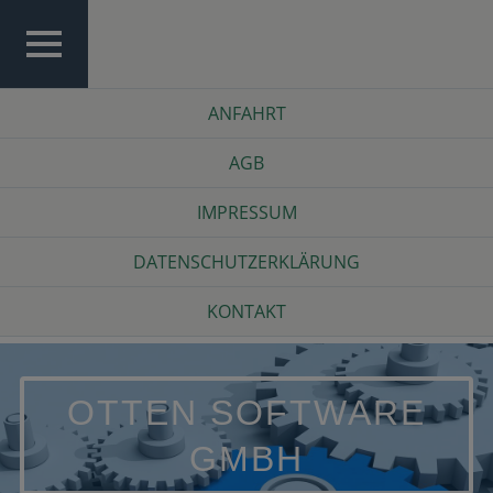
Skip
to
content
TOP
Top
ANFAHRT
MENU
Menu
AGB
IMPRESSUM
DATENSCHUTZERKLÄRUNG
KONTAKT
OTTEN SOFTWARE
GMBH