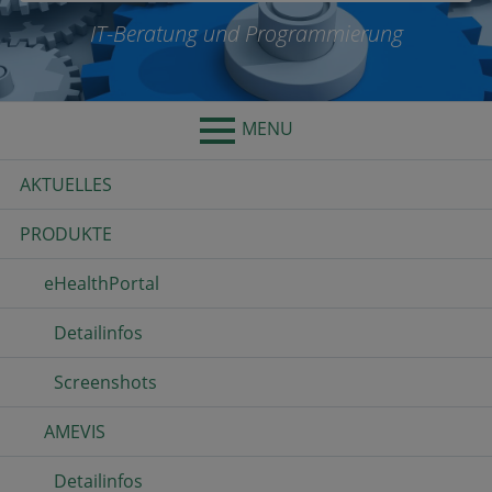
IT-Beratung und Programmierung
MENU
Primary
AKTUELLES
Menu
PRODUKTE
eHealthPortal
Detailinfos
Screenshots
AMEVIS
Detailinfos