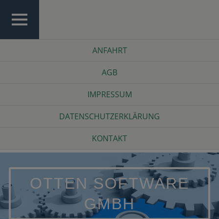
Skip
to
content
TOP
Top
ANFAHRT
MENU
Menu
AGB
IMPRESSUM
DATENSCHUTZERKLÄRUNG
KONTAKT
OTTEN SOFTWARE
GMBH