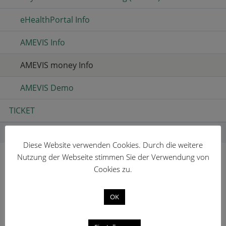
eHealthPortal Info
AMEVIS Info
AMEVIS money Info
AMEVIS Demo
TICKET
HOME
DOWNLOAD
AMEVIS MONEY INFO
BREADCRUMBS
Diese Website verwenden Cookies. Durch die weitere
Nutzung der Webseite stimmen Sie der Verwendung von
AMEVIS MONEY INFO
Cookies zu.
OK
Wir haben für Sie einige Informationen über unser
Produkt AMEVIS money zusammengestellt.