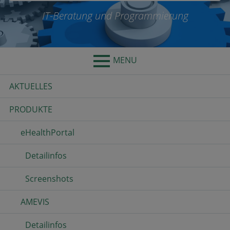
IT-Beratung und Programmierung
MENU
Primary
AKTUELLES
Menu
PRODUKTE
eHealthPortal
Detailinfos
Screenshots
AMEVIS
Detailinfos