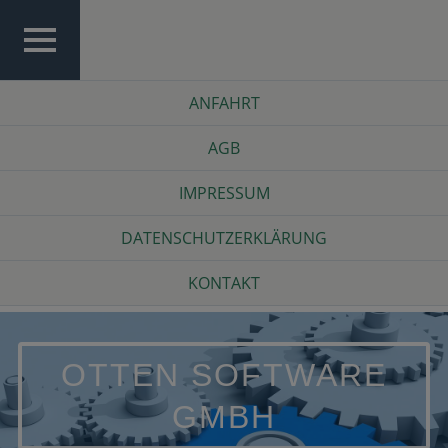
Skip
to
content
TOP
Top
ANFAHRT
MENU
Menu
AGB
IMPRESSUM
DATENSCHUTZERKLÄRUNG
KONTAKT
OTTEN SOFTWARE
GMBH