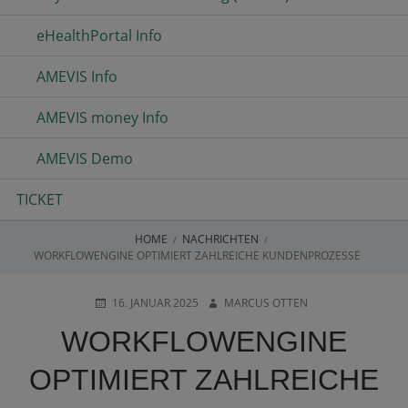
eHealthPortal Info
AMEVIS Info
AMEVIS money Info
AMEVIS Demo
TICKET
HOME
NACHRICHTEN
BREADCRUMBS
WORKFLOWENGINE OPTIMIERT ZAHLREICHE KUNDENPROZESSE
POSTED
AUTHOR
16. JANUAR 2025
MARCUS OTTEN
ON
WORKFLOWENGINE
OPTIMIERT ZAHLREICHE