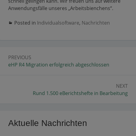
schnell gelingen kann. Wir freuen uns auf weitere
Anwendungsfälle unseres „Arbeitsbienchens“.
Posted in
Individualsoftware
,
Nachrichten
Beitragsnavigation
PREVIOUS
Previous:
eHP R4 Migration erfolgreich abgeschlossen
NEXT
Next:
Rund 1.500 eBerichtshefte in Bearbeitung
Primary
Aktuelle Nachrichten
Sidebar