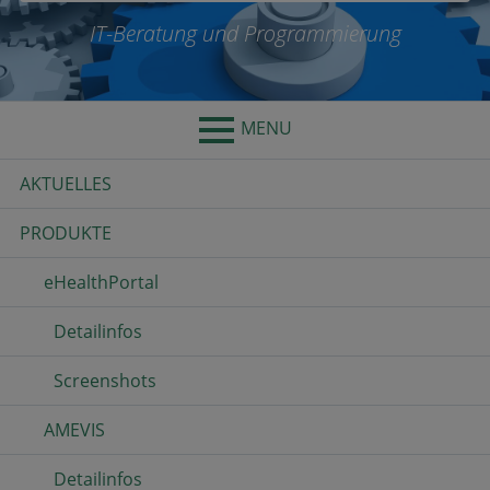
IT-Beratung und Programmierung
MENU
Primary
AKTUELLES
Menu
PRODUKTE
eHealthPortal
Detailinfos
Screenshots
AMEVIS
Detailinfos