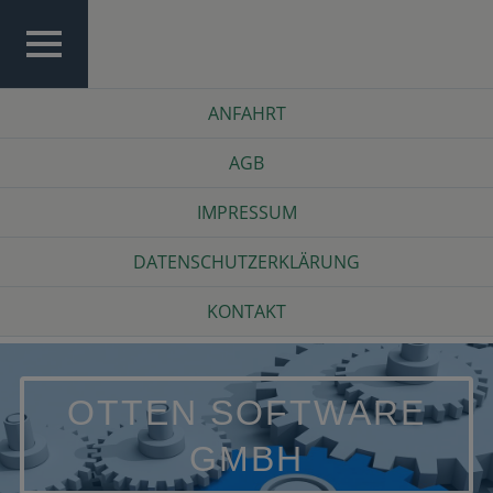
Skip
to
content
TOP
Top
ANFAHRT
MENU
Menu
AGB
IMPRESSUM
DATENSCHUTZERKLÄRUNG
KONTAKT
OTTEN SOFTWARE
GMBH