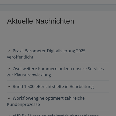
Primary
Aktuelle Nachrichten
Sidebar
PraxisBarometer Digitalisierung 2025
veröffentlicht
Zwei weitere Kammern nutzen unsere Services
zur Klausurabwicklung
Rund 1.500 eBerichtshefte in Bearbeitung
Workflowengine optimiert zahlreiche
Kundenprozesse
eHP R4 Migration erfolgreich abgeschlossen