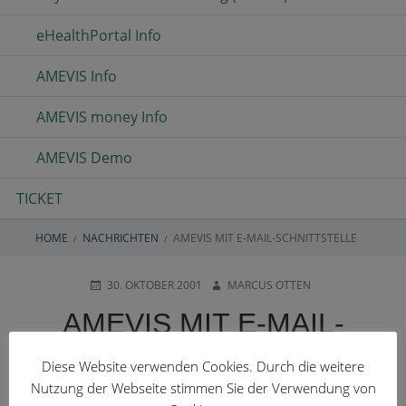
eHealthPortal Info
AMEVIS Info
AMEVIS money Info
AMEVIS Demo
TICKET
HOME
NACHRICHTEN
AMEVIS MIT E-MAIL-SCHNITTSTELLE
BREADCRUMBS
POSTED
AUTHOR
30. OKTOBER 2001
MARCUS OTTEN
ON
AMEVIS MIT E-MAIL-
SCHNITTSTELLE
Diese Website verwenden Cookies. Durch die weitere
Nutzung der Webseite stimmen Sie der Verwendung von