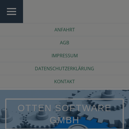
Skip
to
content
TOP
Top
ANFAHRT
MENU
Menu
AGB
IMPRESSUM
DATENSCHUTZERKLÄRUNG
KONTAKT
OTTEN SOFTWARE
GMBH