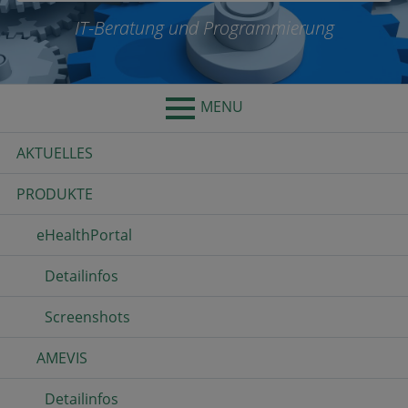
IT-Beratung und Programmierung
MENU
Primary
AKTUELLES
Menu
PRODUKTE
eHealthPortal
Detailinfos
Screenshots
AMEVIS
Detailinfos