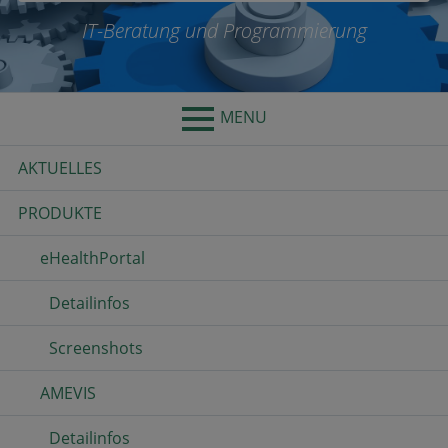
IT-Beratung und Programmierung
MENU
Primary
AKTUELLES
Menu
PRODUKTE
eHealthPortal
Detailinfos
Screenshots
AMEVIS
Detailinfos