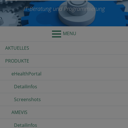
IT-Beratung und Programmierung
MENU
Primary
AKTUELLES
Menu
PRODUKTE
eHealthPortal
Detailinfos
Screenshots
AMEVIS
Detailinfos