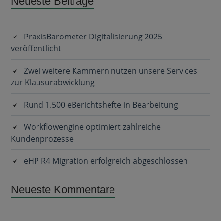
Subsidiary
Neueste Beiträge
Sidebar
PraxisBarometer Digitalisierung 2025
veröffentlicht
Zwei weitere Kammern nutzen unsere Services
zur Klausurabwicklung
Rund 1.500 eBerichtshefte in Bearbeitung
Workflowengine optimiert zahlreiche
Kundenprozesse
eHP R4 Migration erfolgreich abgeschlossen
Neueste Kommentare