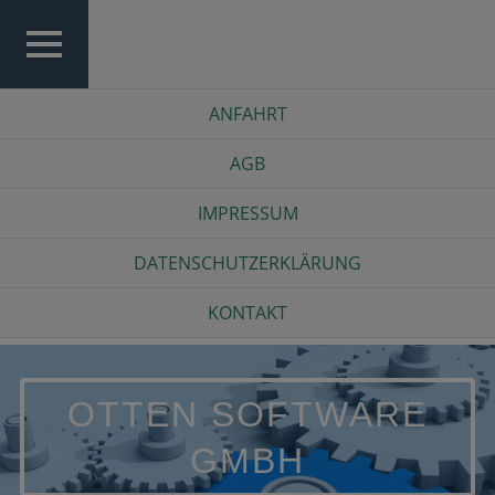
Skip
to
content
TOP
Top
ANFAHRT
MENU
Menu
AGB
IMPRESSUM
DATENSCHUTZERKLÄRUNG
KONTAKT
OTTEN SOFTWARE
GMBH