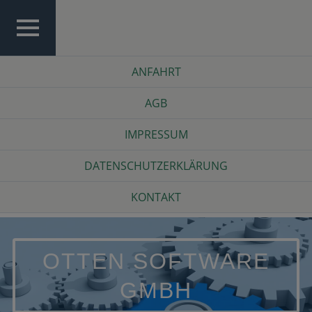
Skip
to
content
TOP
Top
ANFAHRT
MENU
Menu
AGB
IMPRESSUM
DATENSCHUTZERKLÄRUNG
KONTAKT
OTTEN SOFTWARE
GMBH