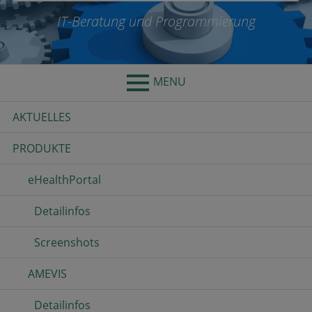
IT-Beratung und Programmierung
MENU
Primary
AKTUELLES
Menu
PRODUKTE
eHealthPortal
Detailinfos
Screenshots
AMEVIS
Detailinfos