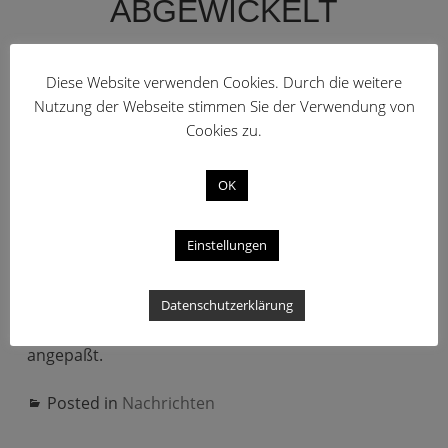
ABGEWICKELT
Diese Website verwenden Cookies. Durch die weitere
Die umfangreichen Vorbereitungen haben Erfolg
Nutzung der Webseite stimmen Sie der Verwendung von
gezeigt: Die Umstellung auf den Euro hat in unseren
Cookies zu.
kaufmännischen Applikationen, insbesondere in
den Programmen AMEVIS money, LEA und AGVEasy,
OK
reibungslos funktioniert. Damit haben wir im
Produkt- wie auch im Projektgeschäft nach der Jahr-
2000-Umstellung wieder eine unkomplizierte
Einstellungen
Migration diverser Branchen- und
Individualprogramme abgewickelt. Gleichzeitig mit
Datenschutzerklärung
der Euro-Migration wurden fast alle Module
überarbeitet und an neue Betriebssystemversionen
angepaßt.
Posted in
Nachrichten