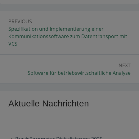
Beitragsnavigation
PREVIOUS
Previous:
Spezifikation und Implementierung einer
Kommunikationssoftware zum Datentransport mit
VCS
NEXT
Next:
Software für betriebswirtschaftliche Analyse
Primary
Aktuelle Nachrichten
Sidebar
PraxisBarometer Digitalisierung 2025