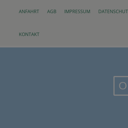
Skip
Top
to
ANFAHRT
AGB
IMPRESSUM
DATENSCHUT
Menu
content
KONTAKT
O