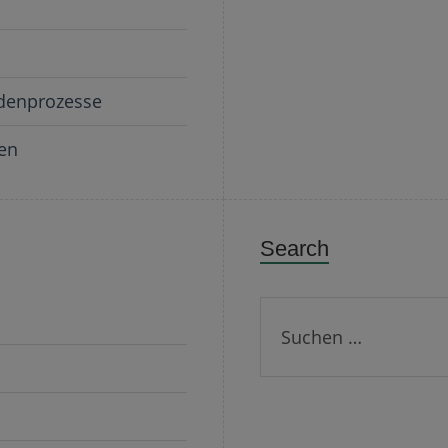
ndenprozesse
sen
Search
Suchen
nach: