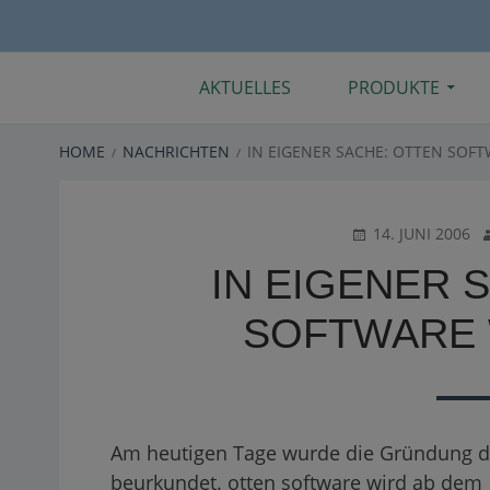
Primary
AKTUELLES
PRODUKTE
Menu
BREADCRUMBS
HOME
NACHRICHTEN
IN EIGENER SACHE: OTTEN SOF
POSTED
A
14. JUNI 2006
ON
IN EIGENER 
SOFTWARE 
Am heutigen Tage wurde die Gründung de
beurkundet. otten software wird ab dem 