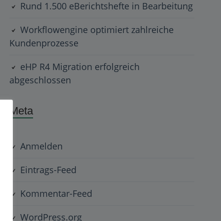
Rund 1.500 eBerichtshefte in Bearbeitung
Workflowengine optimiert zahlreiche
Kundenprozesse
eHP R4 Migration erfolgreich
abgeschlossen
Meta
Anmelden
Eintrags-Feed
Kommentar-Feed
WordPress.org