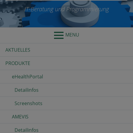
IT-Beratung und Programmierung
MENU
Primary
AKTUELLES
Menu
PRODUKTE
eHealthPortal
Detailinfos
Screenshots
AMEVIS
Detailinfos