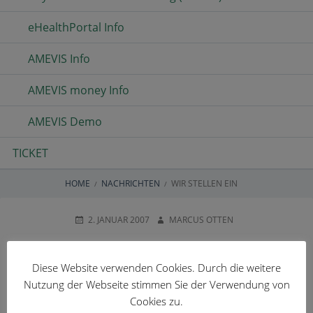
eHealthPortal Info
AMEVIS Info
AMEVIS money Info
AMEVIS Demo
TICKET
HOME
NACHRICHTEN
WIR STELLEN EIN
BREADCRUMBS
POSTED
AUTHOR
2. JANUAR 2007
MARCUS OTTEN
ON
WIR STELLEN EIN
Diese Website verwenden Cookies. Durch die weitere
Nutzung der Webseite stimmen Sie der Verwendung von
Cookies zu.
otten software wächst mit dem Bedarf seiner