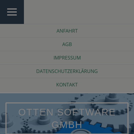
Skip
to
content
TOP
Top
ANFAHRT
MENU
Menu
AGB
IMPRESSUM
DATENSCHUTZERKLÄRUNG
KONTAKT
OTTEN SOFTWARE
GMBH