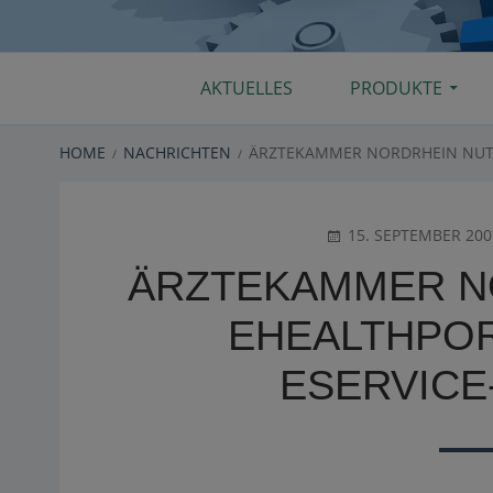
Primary
AKTUELLES
PRODUKTE
Menu
BREADCRUMBS
HOME
NACHRICHTEN
ÄRZTEKAMMER NORDRHEIN NUTZ
POSTED
15. SEPTEMBER 200
ON
ÄRZTEKAMMER N
EHEALTHPOR
ESERVICE