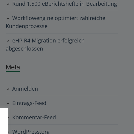
Rund 1.500 eBerichtshefte in Bearbeitung
Workflowengine optimiert zahlreiche
Kundenprozesse
eHP R4 Migration erfolgreich
abgeschlossen
Meta
Anmelden
Eintrags-Feed
Kommentar-Feed
WordPress.org