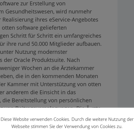
oftware zur Erstellung von
im Gesundheitswesen, wird nunmehr
Realisierung ihres eService-Angebotes
otten software gelieferten
n Schritt für Schritt ein umfangreiches
ür ihre rund 50.000 Mitglieder aufbauen.
t unter Nutzung modernster
s der Oracle Produktsuite. Nach
lb weniger Wochen an die Ärztekammer
geben, die in den kommenden Monaten
g der Kammer mit Unterstützung von otten
ter anderem die Einsicht in das
, die Bereitstellung von persönlichen
 von Beitragsveranlagungen. Die Ã„rzte
dung per Nutzerkennung und Passwort
Diese Website verwenden Cookies. Durch die weitere Nutzung der
usweis zugreifen.
Webseite stimmen Sie der Verwendung von Cookies zu.