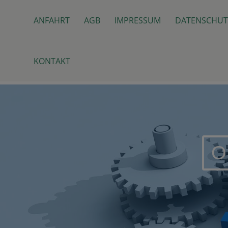
Skip
Top
to
ANFAHRT
AGB
IMPRESSUM
DATENSCHUT
Menu
content
KONTAKT
O