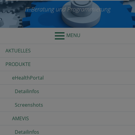
IT-Beratung und Programmierung
MENU
Primary
AKTUELLES
Menu
PRODUKTE
eHealthPortal
Detailinfos
Screenshots
AMEVIS
Detailinfos