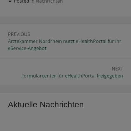
Posted in
Nachrichten
Beitragsnavigation
PREVIOUS
Previous:
Ärztekammer Nordrhein nutzt eHealthPortal für ihr
eService-Angebot
NEXT
Next:
Formularcenter für eHealthPortal freigegeben
Primary
Aktuelle Nachrichten
Sidebar