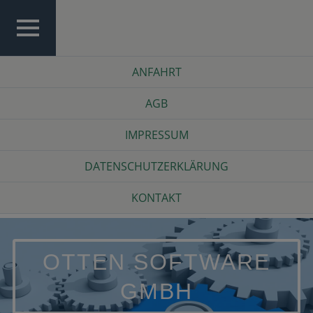
Skip
to
content
TOP
Top
ANFAHRT
MENU
Menu
AGB
IMPRESSUM
DATENSCHUTZERKLÄRUNG
KONTAKT
OTTEN SOFTWARE
GMBH