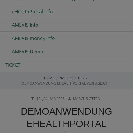
eHealthPortal Info
AMEVIS Info
AMEVIS money Info
AMEVIS Demo
TICKET
HOME
NACHRICHTEN
BREADCRUMBS
DEMOANWENDUNG EHEALTHPORTAL VERFÜGBAR
POSTED
AUTHOR
18. JANUAR 2008
MARCUS OTTEN
ON
DEMOANWENDUNG
EHEALTHPORTAL